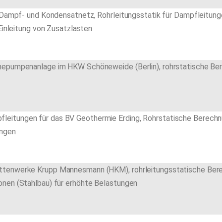
s Dampf- und Kondensatnetz, Rohrleitungsstatik für Dampfleitun
Einleitung von Zusatzlasten
mepumpenanlage im HKW Schöneweide (Berlin), rohrstatische Be
itungen für das BV Geothermie Erding, Rohrstatische Berechn
ungen
tenwerke Krupp Mannesmann (HKM), rohrleitungsstatische Bere
onen (Stahlbau) für erhöhte Belastungen